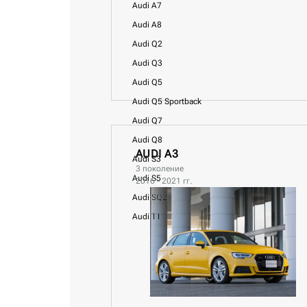
Audi A7
Audi A8
Audi Q2
Audi Q3
Audi Q5
Audi Q5 Sportback
Audi Q7
Audi Q8
AUDI A3
Audi S3
3 поколение
Audi S5
2016 - 2021 гг.
Audi SQ2
Audi TT