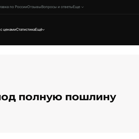
тавка по России
Отзывы
Вопросы и ответы
Еще
 с ценами
Статистика
Ещё
 под полную пошлину