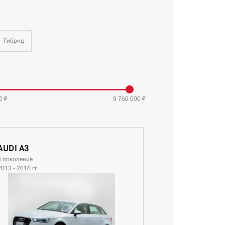
Гибрид
0 ₽
9 760 000 ₽
AUDI A3
3 поколение
2013 - 2016 гг.