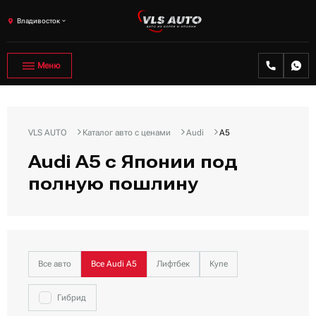
Владивосток
Меню
VLS AUTO
Каталог авто с ценами
Audi
A5
Audi A5 с Японии под
полную пошлину
Все авто
Все Audi A5
Лифтбек
Купе
Гибрид