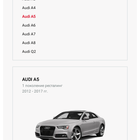
Audi A4
Audi A5
Audi A6
Audi A7
Audi A8
Audi Q2
Audi Q3
Audi Q5
Audi Q5 Sportback
AUDI A5
1 поколение ресталинг
Audi Q7
2012 - 2017 гг.
Audi Q8
Audi S3
Audi S5
Audi SQ2
Audi TT