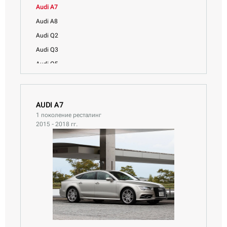
Audi A7
Audi A8
Audi Q2
Audi Q3
Audi Q5
Audi Q5 Sportback
Audi Q7
AUDI A7
Audi Q8
1 поколение ресталинг
Audi S3
2015 - 2018 гг.
Audi S5
Audi SQ2
Audi TT