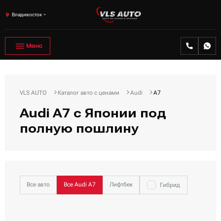
Владивосток
Меню
VLS AUTO
Каталог авто с ценами
Audi
A7
Audi A7 с Японии под
полную пошлину
Все авто
Все Audi A7
Лифтбек
Гибрид