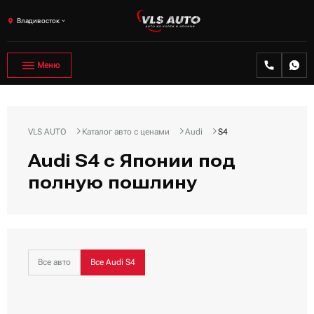
Владивосток
Меню
VLS AUTO
Каталог авто с ценами
Audi
S4
Audi S4 с Японии под
полную пошлину
Все авто
Все Audi S4