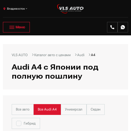
Владивосток
Меню
VLS AUTO
Каталог авто с ценами
Audi
A4
Audi A4 с Японии под
полную пошлину
Все авто
Все Audi A4
Универсал
Седан
Гибрид