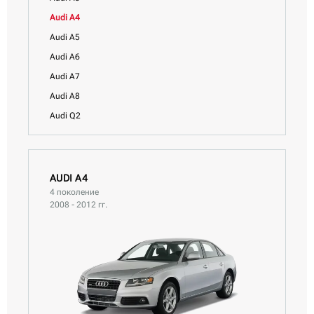
Audi A4
Audi A5
Audi A6
Audi A7
Audi A8
Audi Q2
Audi Q3
Audi Q5
Audi Q5 Sportback
AUDI A4
4 поколение
Audi Q7
2008 - 2012 гг.
Audi Q8
Audi S3
Audi S5
Audi SQ2
Audi TT