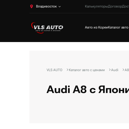
Владивосток
Калькуляторы
Договор
Дос
Авто из Кореи
Каталог авто
VLS AUTO
Каталог авто с ценами
Audi
A8
Audi A8 с Япо