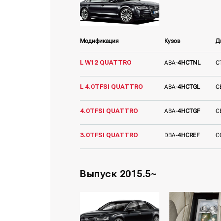
Модификация
Кузов
Д
L W12 QUATTRO
ABA-
4HCTNL
C
L 4.0TFSI QUATTRO
ABA-
4HCTGL
C
4.0TFSI QUATTRO
ABA-
4HCTGF
C
3.0TFSI QUATTRO
DBA-
4HCREF
C
Выпуск 2015.5~