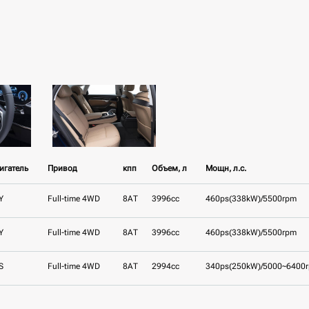
игатель
Привод
кпп
Объем, л
Мощн, л.с.
Y
Full-time 4WD
8AT
3996cc
460ps(338kW)/5500rpm
Y
Full-time 4WD
8AT
3996cc
460ps(338kW)/5500rpm
S
Full-time 4WD
8AT
2994cc
340ps(250kW)/5000~6400