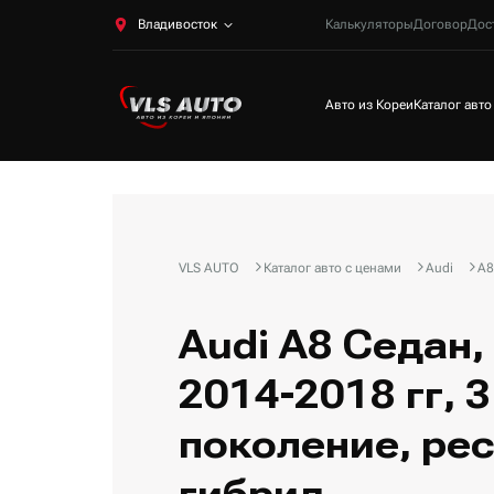
Владивосток
Калькуляторы
Договор
Дос
Авто из Кореи
Каталог авто
VLS AUTO
Каталог авто с ценами
Audi
A8
Audi A8 Седан,
2014-2018 гг, 3
поколение, рес