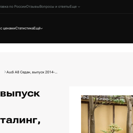
тавка по России
Отзывы
Вопросы и ответы
Еще
 с ценами
Статистика
Ещё
Audi A8 Седан, выпуск 2014-...
 выпуск
талинг,