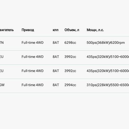
вигатель
Привод
кпп
Объем, л
Мощн, л.с.
TN
Full-time 4WD
8AT
6298cc
500ps(368kW)/6200rpm
EU
Full-time 4WD
8AT
3992cc
435ps(320kW)/5100~6000
EU
Full-time 4WD
8AT
3992cc
435ps(320kW)/5100~6000
GW
Full-time 4WD
8AT
2994cc
310ps(228kW)/5500~6500