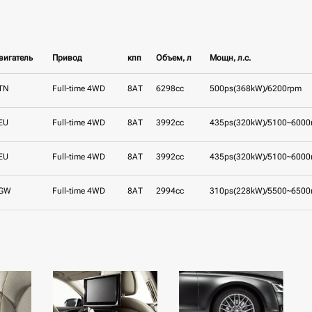
вигатель
Привод
кпп
Объем, л
Мощн, л.с.
TN
Full-time 4WD
8AT
6298cc
500ps(368kW)/6200rpm
EU
Full-time 4WD
8AT
3992cc
435ps(320kW)/5100~6000
EU
Full-time 4WD
8AT
3992cc
435ps(320kW)/5100~6000
GW
Full-time 4WD
8AT
2994cc
310ps(228kW)/5500~6500