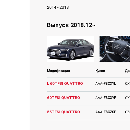
2014 - 2018
Выпуск 2018.12~
Модификация
Кузов
Дв
L 60TFSI QUATTRO
AAA-
F8CXYL
CX
60TFSI QUATTRO
AAA-
F8CXYF
CX
55TFSI QUATTRO
AAA-
F8CZSF
CZ