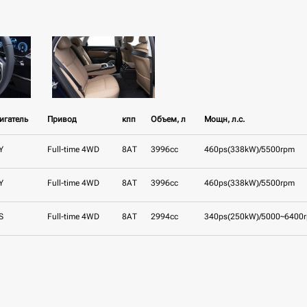
игатель
Привод
кпп
Объем, л
Мощн, л.с.
Y
Full-time 4WD
8AT
3996cc
460ps(338kW)/5500rpm
Y
Full-time 4WD
8AT
3996cc
460ps(338kW)/5500rpm
S
Full-time 4WD
8AT
2994cc
340ps(250kW)/5000~6400