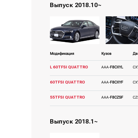
Выпуск 2018.10~
Модификация
Кузов
Дв
L 60TFSI QUATTRO
AAA-
F8CXYL
CX
60TFSI QUATTRO
AAA-
F8CXYF
CX
55TFSI QUATTRO
AAA-
F8CZSF
CZ
Выпуск 2018.1~