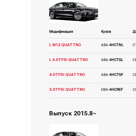
Модификация
Кузов
Д
L W12 QUATTRO
ABA-
4HCTNL
C
L 4.0TFSI QUATTRO
ABA-
4HCTGL
C
4.0TFSI QUATTRO
ABA-
4HCTGF
C
3.0TFSI QUATTRO
DBA-
4HCREF
C
Выпуск 2015.8~