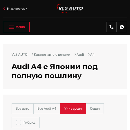
Владивосток
Меню
VLS AUTO
Каталог авто с ценами
Audi
A4
Audi A4 с Японии под
полную пошлину
Все авто
Все Audi A4
Универсал
Седан
Гибрид