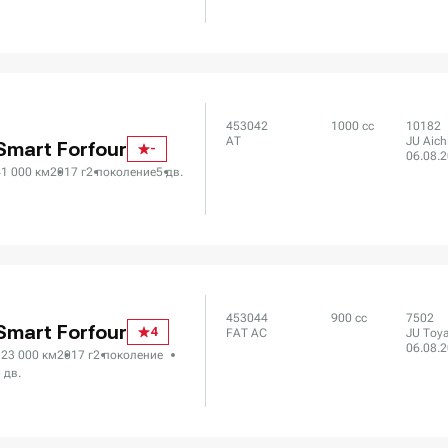
453042
1000 сс
10182
AT
JU Aich
Smart Forfour
-
06.08.
41 000 км
2017 г
2 поколение
5 дв.
453044
900 сс
7502
Smart Forfour
4
FAT AC
JU Toy
06.08.
123 000 км
2017 г
2 поколение
 дв.