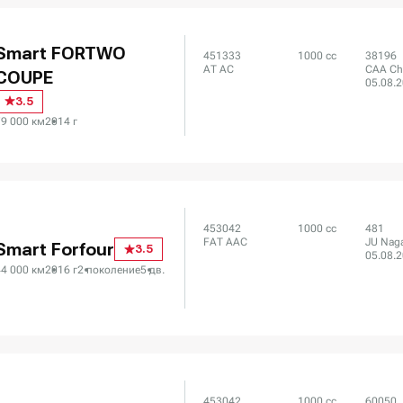
Smart FORTWO
451333
1000 сс
38196
AT AC
CAA Ch
COUPE
05.08.
3.5
79 000 км
2014 г
453042
1000 сс
481
FAT AAC
JU Naga
Smart Forfour
3.5
05.08.
44 000 км
2016 г
2 поколение
5 дв.
453042
1000 сс
60050