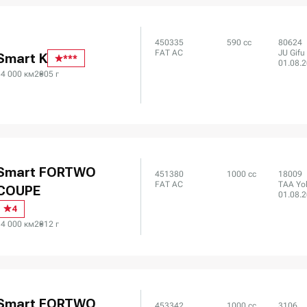
450335
590 сс
80624
FAT AC
JU Gifu
Smart K
***
01.08.
54 000 км
2005 г
Smart FORTWO
451380
1000 сс
18009
FAT AC
TAA Yo
COUPE
01.08.
4
34 000 км
2012 г
Smart FORTWO
453342
1000 сс
3106