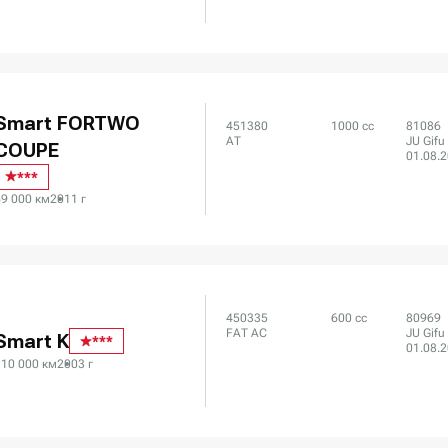
Smart FORTWO
451380
1000 сс
81086
AT
JU Gifu
COUPE
01.08.
***
69 000 км
2011 г
450335
600 сс
80969
FAT AC
JU Gifu
Smart K
***
01.08.
110 000 км
2003 г