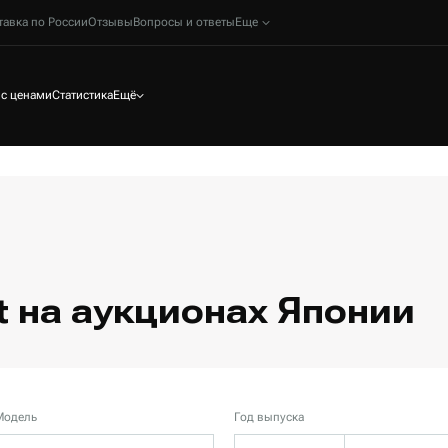
тавка по России
Отзывы
Вопросы и ответы
Еще
 с ценами
Статистика
Ещё
 на аукционах Японии
Модель
Год выпуска