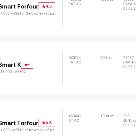
FAT AC
BAYAU
Smart Forfour
4.5
05.08.
47 000 км
2016 г
2 поколение
5 дв.
MC01K
600 сс
75037
FAT AC
CAA To
Smart K
-
04.08.
138 000 км
2002 г
453042
1000 сс
288
AT AC
JU Tok
Smart Forfour
3.5
03.08.
31 000 км
2016 г
2 поколение
5 дв.