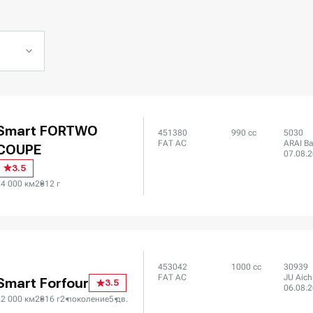
Smart FORTWO
451380
990 сс
5030
FAT AC
ARAI Ba
COUPE
07.08.
3.5
24 000 км
2012 г
453042
1000 сс
30939
FAT AC
JU Aich
Smart Forfour
3.5
06.08.
22 000 км
2016 г
2 поколение
5 дв.