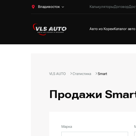
Владивосток
Калькуляторы
Договор
Дос
Авто из Кореи
Каталог авто
VLS AUTO
Статистика
Smart
Продажи Smart
Марка