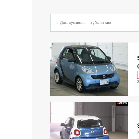
↓ Дата аукциона: по убыванию