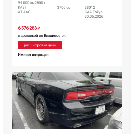
94 000 км
2008 г
KA37
3700 сс
38012
AT AAC
CAA Tokyo
30.06.2026
6 576 283 ₽
с доставкой во Владивосток
расшифровка цены
Импорт запрещен