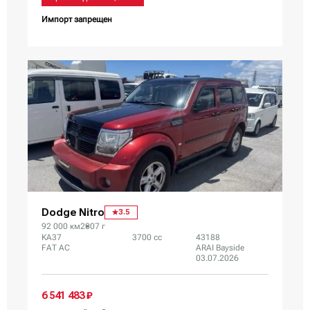
Импорт запрещен
Dodge Nitro
3.5
92 000 км
2007 г
KA37
3700 сс
43188
FAT AC
ARAI Bayside
03.07.2026
6 541 483 ₽