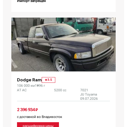
Импорт запрещен
Dodge Ram
3.5
106 000 км
1996 г
AT AC
5200 сс
7021
JU Toyama
09.07.2026
2 396 934 ₽
с доставкой во Владивосток
расшифровка цены