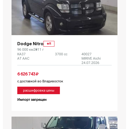
Dodge Nitro
R
96 000 км
2011 г
KA37
3700 сс
40027
AT AAC
MIRIVE Aichi
24.07.2026
6 626 743 ₽
с доставкой во Владивосток
расшифровка цены
Импорт запрещен