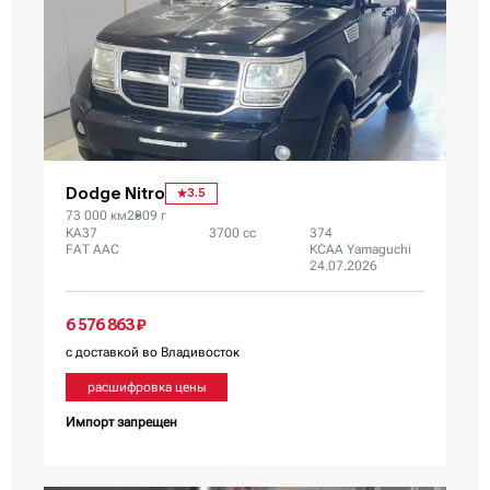
Dodge Nitro
3.5
73 000 км
2009 г
KA37
3700 сс
374
FAT AAC
KCAA Yamaguchi
24.07.2026
6 576 863 ₽
с доставкой во Владивосток
расшифровка цены
Импорт запрещен