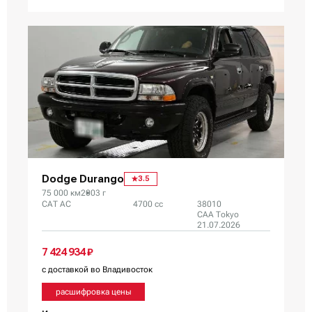
Dodge Durango
3.5
75 000 км
2003 г
CAT AC
4700 сс
38010
CAA Tokyo
21.07.2026
7 424 934 ₽
с доставкой во Владивосток
расшифровка цены