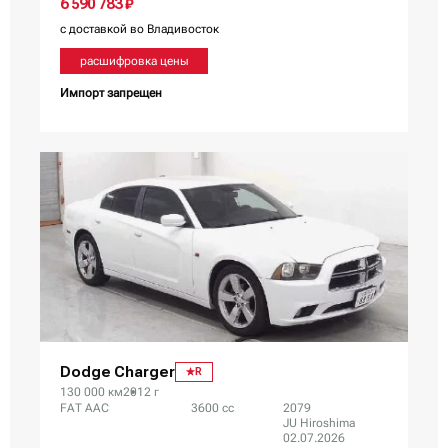
6 590 783 ₽
с доставкой во Владивосток
расшифровка цены
Импорт запрещен
Dodge Charger
R
130 000 км
2012 г
FAT AAC
3600 сс
2079
JU Hiroshima
02.07.2026