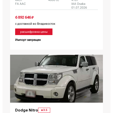
KA37
4000 сс
4167
FA AAC
IAA Osaka
01.07.2026
6 892 646 ₽
с доставкой во Владивосток
расшифровка цены
Импорт запрещен
Dodge Nitro
3.5