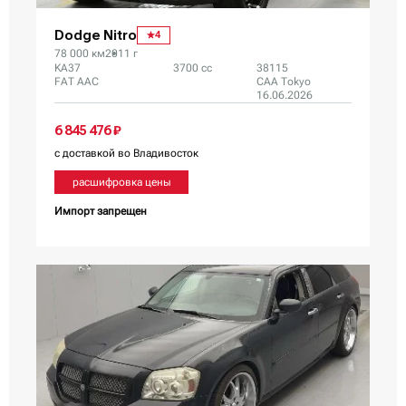
Dodge Nitro
4
78 000 км
2011 г
KA37
3700 сс
38115
FAT AAC
CAA Tokyo
16.06.2026
6 845 476 ₽
с доставкой во Владивосток
расшифровка цены
Импорт запрещен