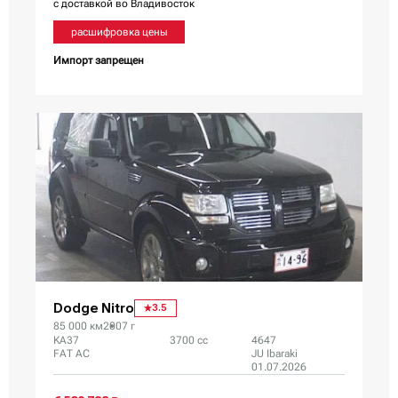
с доставкой во Владивосток
расшифровка цены
Импорт запрещен
Dodge Nitro
3.5
85 000 км
2007 г
KA37
3700 сс
4647
FAT AC
JU Ibaraki
01.07.2026