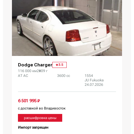
Dodge Charger
3.5
116 000 км
2009 г
AT AC
3600 сс
1554
JU Fukuoka
24.07.2026
6 501 995 ₽
с доставкой во Владивосток
расшифровка цены
Импорт запрещен