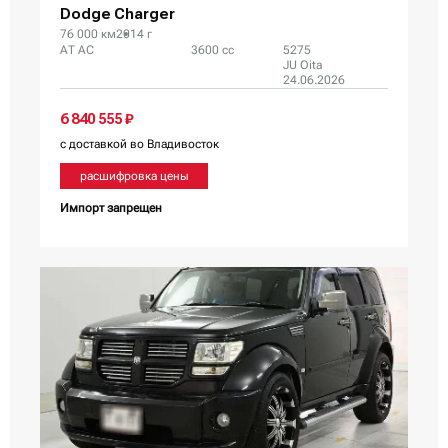
Dodge Charger
76 000 км
2014 г
AT AC
3600 сс
5275
JU Oita
24.06.2026
6 840 555 ₽
с доставкой во Владивосток
расшифровка цены
Импорт запрещен