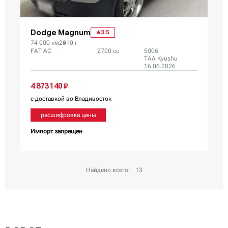
Dodge Magnum
3.5
74 000 км
2010 г
FAT AC
2700 сс
5006
TAA Kyushu
16.06.2026
4 873 140 ₽
с доставкой во Владивосток
расшифровка цены
Импорт запрещен
Найдено всего:
13