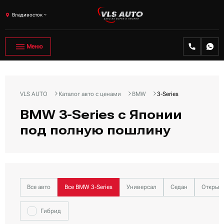
Владивосток
Меню
VLS AUTO
Каталог авто с ценами
BMW
3-Series
BMW 3-Series с Японии
под полную пошлину
Все авто
Все BMW 3-Series
Универсал
Седан
Открыт
Гибрид