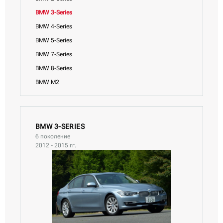
BMW 3-Series
BMW 4-Series
BMW 5-Series
BMW 7-Series
BMW 8-Series
BMW M2
BMW X1
BMW X2
BMW X3
BMW 3-SERIES
6 поколение
BMW X4
2012 - 2015 гг.
BMW X5
BMW X6
BMW X7
BMW Z4
BMW i3
BMW i5