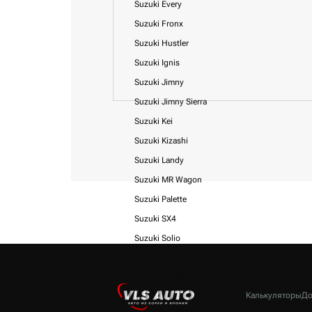
Suzuki Every
Suzuki Fronx
Suzuki Hustler
Suzuki Ignis
Suzuki Jimny
Suzuki Jimny Sierra
Suzuki Kei
Suzuki Kizashi
Suzuki Landy
Suzuki MR Wagon
Suzuki Palette
Suzuki SX4
Suzuki Solio
Suzuki Spacia
Suzuki Splash
Калькуляторы
До
Suzuki Swift