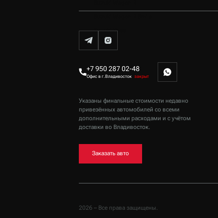
Suzuki Wagon R
Suzuki Wagon R Smile
Suzuki Xbee
+7 950 287 02-48
Офис в г.Владивосток
закрыт
Указаны финальные стоимости недавно
привезённых автомобилей со всеми
дополнительными расходами и с учётом
доставки
во Владивосток
.
Заказать авто
2026 – Все права защищены.