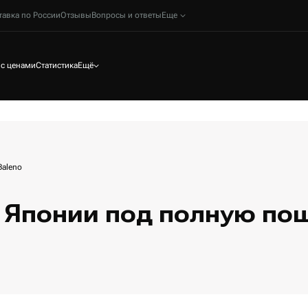
тавка по России
Отзывы
Вопросы и ответы
Еще
 с ценами
Статистика
Ещё
Baleno
с Японии под полную по