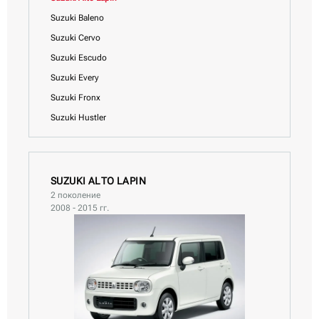
Suzuki Baleno
Suzuki Cervo
Suzuki Escudo
Suzuki Every
Suzuki Fronx
Suzuki Hustler
Suzuki Ignis
Suzuki Jimny
Suzuki Jimny Sierra
SUZUKI ALTO LAPIN
2 поколение
Suzuki Kei
2008 - 2015 гг.
Suzuki Kizashi
Suzuki Landy
Suzuki MR Wagon
Suzuki Palette
Suzuki SX4
Suzuki Solio