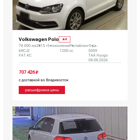
Volkswagen Polo
4
78 000 км
2015 г
5 поколение
Рестайлинг
5 дв.
6RCJZ
1200 сс
5009
FAT AC
TAA Hyogo
08.08.2026
707 426 ₽
с доставкой во Владивосток
расшифровка цены