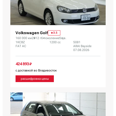
Volkswagen Golf
3.5
160 000 км
2012 г
6 поколение
5 дв.
1KCBZ
1200 сс
5081
FAT AC
ARAI Bayside
07.08.2026
424 893 ₽
с доставкой во Владивосток
расшифровка цены