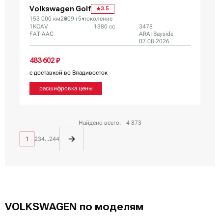
Volkswagen Golf
3.5
153 000 км
2009 г
5 поколение
1KCAV
1380 сс
3478
FAT AAC
ARAI Bayside
07.08.2026
483 602 ₽
с доставкой во Владивосток
расшифровка цены
Найдено всего:
4 873
1
2
3
4
...
244
VOLKSWAGEN по моделям