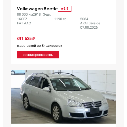
Volkswagen Beetle
3.5
88 000 км
2018 г
3 дв.
16CBZ
1190 сс
5064
FAT AAC
ARAI Bayside
07.08.2026
611 525 ₽
с доставкой во Владивосток
расшифровка цены