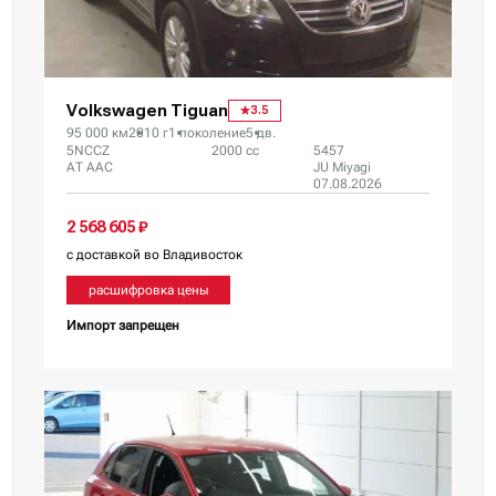
Volkswagen Tiguan
3.5
95 000 км
2010 г
1 поколение
5 дв.
5NCCZ
2000 сс
5457
AT AAC
JU Miyagi
07.08.2026
2 568 605 ₽
с доставкой во Владивосток
расшифровка цены
Импорт запрещен