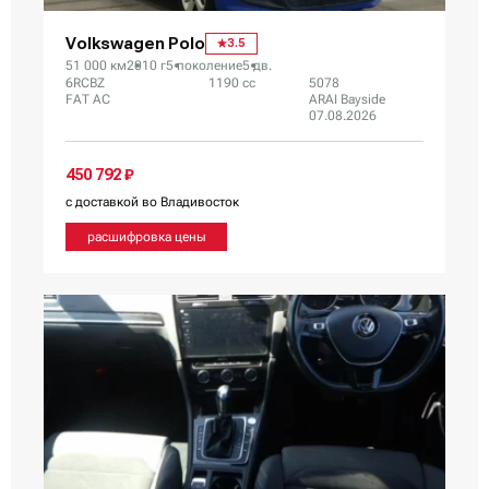
Volkswagen Polo
3.5
51 000 км
2010 г
5 поколение
5 дв.
6RCBZ
1190 сс
5078
FAT AC
ARAI Bayside
07.08.2026
450 792 ₽
с доставкой во Владивосток
расшифровка цены