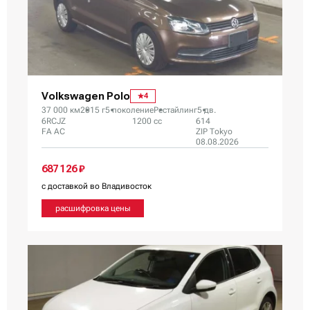
Volkswagen Polo
4
37 000 км
2015 г
5 поколение
Рестайлинг
5 дв.
6RCJZ
1200 сс
614
FA AC
ZIP Tokyo
08.08.2026
687 126 ₽
с доставкой во Владивосток
расшифровка цены