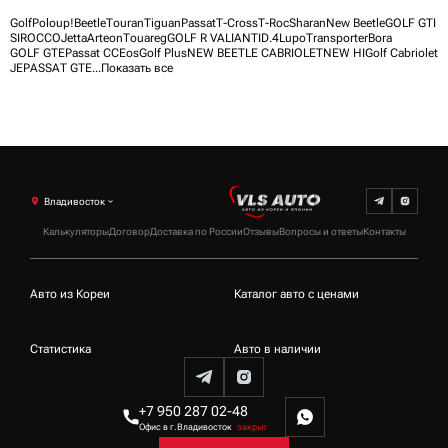
Golf
Polo
up!
Beetle
Touran
Tiguan
Passat
T-Cross
T-Roc
Sharan
New Beetle
GOLF GTI
SIROCCO
Jetta
Arteon
Touareg
GOLF R VALIANT
ID.4
Lupo
Transporter
Bora
GOLF GTE
Passat CC
Eos
Golf Plus
NEW BEETLE CABRIOLET
NEW HI
Golf Cabriolet
JE
PASSAT GTE
...
Показать все
Владивосток
Калькуляторы
Договор
Доставка по России
Отзывы
Вопросы и ответы
Контакты
Авто из Кореи
Каталог авто с ценами
Статистика
Авто в наличии
+7 950 287 02-48
Офис в г.Владивосток
закрыт