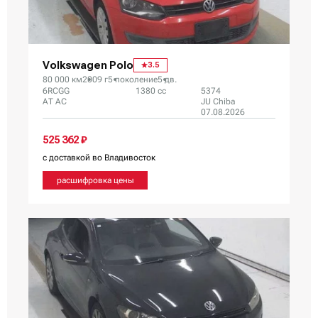
Volkswagen Polo
3.5
80 000 км
2009 г
5 поколение
5 дв.
6RCGG
1380 сс
5374
AT AC
JU Chiba
07.08.2026
525 362 ₽
с доставкой во Владивосток
расшифровка цены