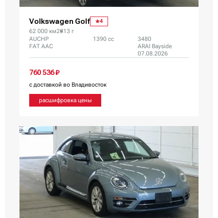
Volkswagen Golf
4
62 000 км
2013 г
AUCHP
1390 сс
3480
FAT AAC
ARAI Bayside
07.08.2026
760 536 ₽
с доставкой во Владивосток
расшифровка цены