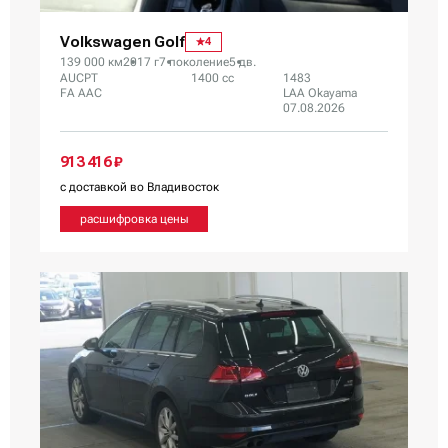
Volkswagen Golf
4
139 000 км
2017 г
7 поколение
5 дв.
AUCPT
1400 сс
1483
FA AAC
LAA Okayama
07.08.2026
913 416 ₽
с доставкой во Владивосток
расшифровка цены