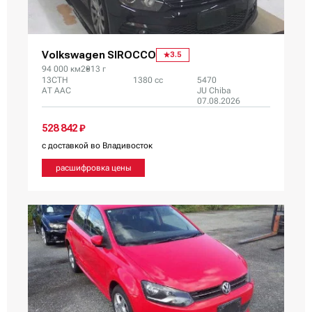
Volkswagen SIROCCO
3.5
94 000 км
2013 г
13CTH
1380 сс
5470
AT AAC
JU Chiba
07.08.2026
528 842 ₽
с доставкой во Владивосток
расшифровка цены