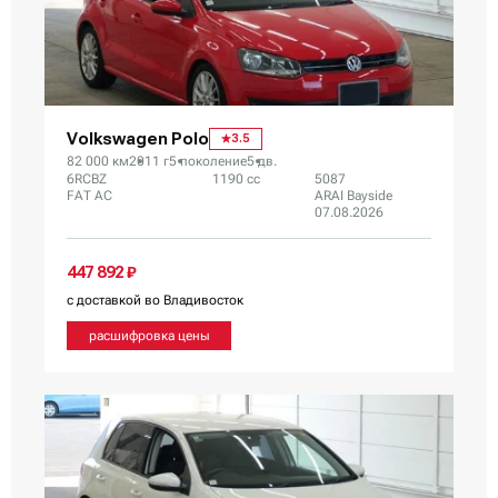
Volkswagen Polo
3.5
82 000 км
2011 г
5 поколение
5 дв.
6RCBZ
1190 сс
5087
FAT AC
ARAI Bayside
07.08.2026
447 892 ₽
с доставкой во Владивосток
расшифровка цены