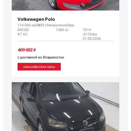
Volkswagen Polo
114 000 км
2009 г
5 поколение
5 дв.
6RCGG
1380 сс
7514
AT AC
JU Chiba
07.08.2026
469 682 ₽
с доставкой во Владивосток
расшифровка цены