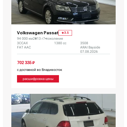
Volkswagen Passat
3.5
94 000 км
2013 г
7 поколение
3CCAX
1380 сс
3508
FAT AAC
ARAI Bayside
07.08.2026
702 335 ₽
с доставкой во Владивосток
расшифровка цены