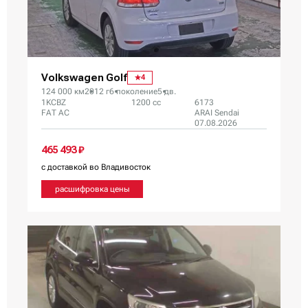
Volkswagen Golf
4
124 000 км
2012 г
6 поколение
5 дв.
1KCBZ
1200 сс
6173
FAT AC
ARAI Sendai
07.08.2026
465 493 ₽
с доставкой во Владивосток
расшифровка цены