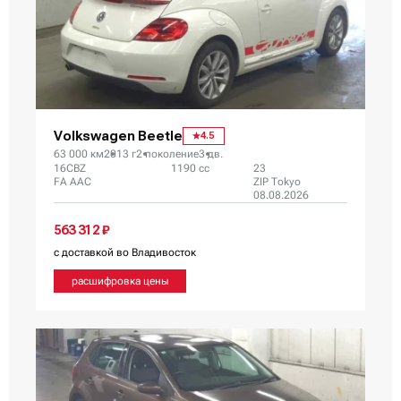
Volkswagen Beetle
4.5
63 000 км
2013 г
2 поколение
3 дв.
16CBZ
1190 сс
23
FA AAC
ZIP Tokyo
08.08.2026
563 312 ₽
с доставкой во Владивосток
расшифровка цены