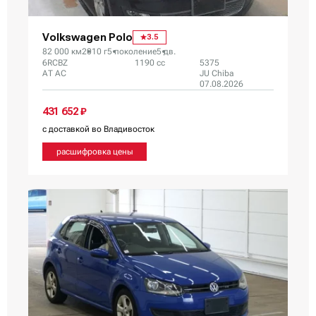
Volkswagen Polo
3.5
82 000 км
2010 г
5 поколение
5 дв.
6RCBZ
1190 сс
5375
AT AC
JU Chiba
07.08.2026
431 652 ₽
с доставкой во Владивосток
расшифровка цены