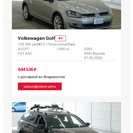
Volkswagen Golf
4
128 000 км
2013 г
7 поколение
5 дв.
AUCPT
1390 сс
5085
FAT AAC
ARAI Bayside
07.08.2026
644 536 ₽
с доставкой во Владивосток
расшифровка цены