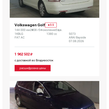
Volkswagen Golf
3.5
144 000 км
2008 г
5 поколение
5 дв.
1KBLG
1380 сс
5073
FAT AC
ARAI Bayside
07.08.2026
1 962 502 ₽
с доставкой во Владивосток
расшифровка цены