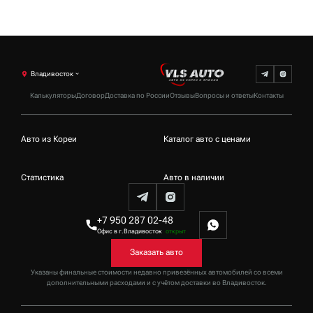
Владивосток
Калькуляторы
Договор
Доставка по России
Отзывы
Вопросы и ответы
Контакты
Авто из Кореи
Каталог авто с ценами
Статистика
Авто в наличии
+7 950 287 02-48
Офис в г.Владивосток
открыт
Заказать авто
Указаны финальные стоимости недавно привезённых автомобилей со всеми
дополнительными расходами и с учётом доставки
во Владивосток
.