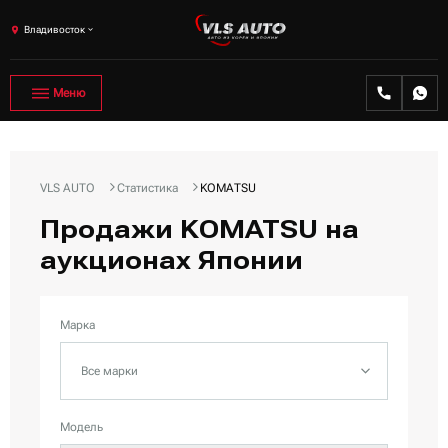
Владивосток
Меню
VLS AUTO
Статистика
KOMATSU
Продажи KOMATSU на
аукционах Японии
Марка
Все марки
Модель