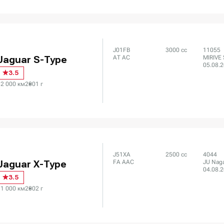
J01FB
3000 сс
11055
AT AC
MIRIVE 
Jaguar S-Type
05.08.
3.5
52 000 км
2001 г
J51XA
2500 сс
4044
FA AAC
JU Nag
Jaguar X-Type
04.08.
3.5
71 000 км
2002 г