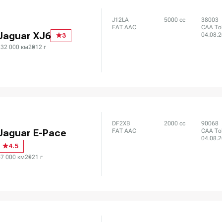
J12LA
5000 сс
38003
FAT AAC
CAA To
Jaguar XJ6
04.08.
3
132 000 км
2012 г
DF2XB
2000 сс
90068
FAT AAC
CAA To
Jaguar E-Pace
04.08.
4.5
67 000 км
2021 г