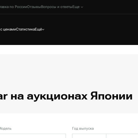
тавка по России
Отзывы
Вопросы и ответы
Еще
 с ценами
Статистика
Ещё
r на аукционах Японии
Модель
Год выпуска