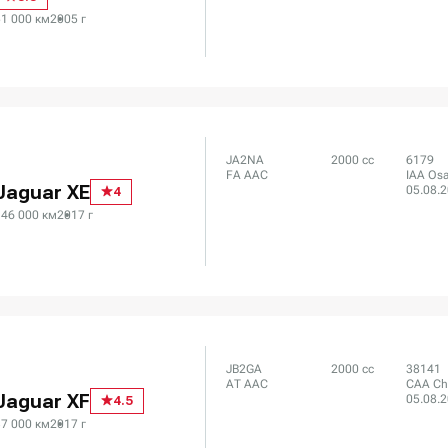
51 000 км
2005 г
JA2NA
2000 сс
6179
FA AAC
IAA Os
Jaguar XE
05.08.
4
146 000 км
2017 г
JB2GA
2000 сс
38141
AT AAC
CAA Ch
Jaguar XF
05.08.
4.5
37 000 км
2017 г