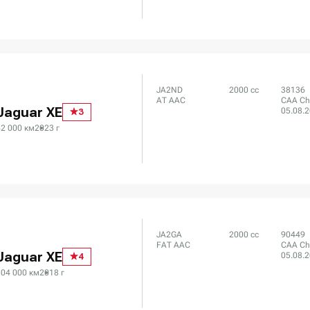
JA2ND
2000 сс
38136
AT AAC
CAA Ch
Jaguar XE
05.08.
3
42 000 км
2023 г
JA2GA
2000 сс
90449
FAT AAC
CAA Ch
Jaguar XE
05.08.
4
104 000 км
2018 г