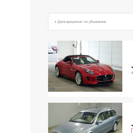
↓ Дата аукциона: по убыванию