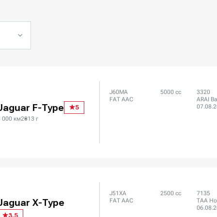
J60MA
5000 сс
3320
FAT AAC
ARAI Ba
Jaguar F-Type
07.08.
5
4 000 км
2013 г
J51XA
2500 сс
7135
FAT AAC
TAA Ho
Jaguar X-Type
06.08.
3.5