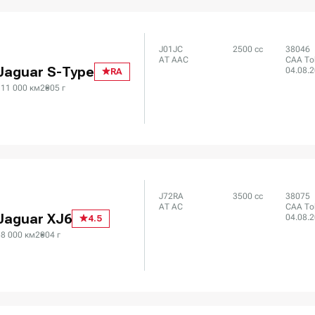
J01JC
2500 сс
38046
AT AAC
CAA To
Jaguar S-Type
04.08.
RA
111 000 км
2005 г
J72RA
3500 сс
38075
AT AC
CAA To
Jaguar XJ6
04.08.
4.5
58 000 км
2004 г