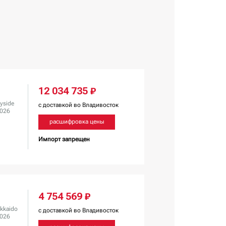
12 034 735 ₽
yside
с доставкой во Владивосток
2026
расшифровка цены
Импорт запрещен
4 754 569 ₽
kkaido
с доставкой во Владивосток
2026