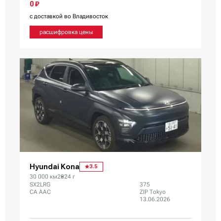
0 ₽
с доставкой во Владивосток
расшифровка цены
Hyundai Kona
3.5
30 000 км
2024 г
SX2LRG
375
CA AAC
ZIP Tokyo
13.06.2026