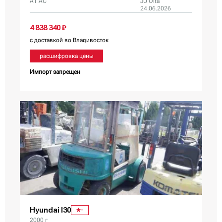
AT AC
JU Oita
24.06.2026
4 838 340 ₽
с доставкой во Владивосток
расшифровка цены
Импорт запрещен
Hyundai I30
-
2000 г