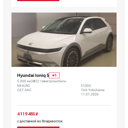
Hyundai Ioniq 5
5
5 000 км
2022 г
электромобиль
NE4LRG
51003
CAT AAC
TAA Yokohama
11.07.2026
4 119 485 ₽
с доставкой во Владивосток