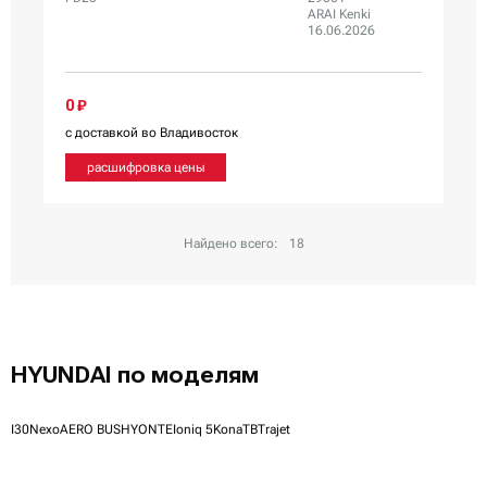
ARAI Kenki
16.06.2026
0 ₽
с доставкой во Владивосток
расшифровка цены
Найдено всего:
18
HYUNDAI по моделям
I30
Nexo
AERO BUS
HYONTE
Ioniq 5
Kona
TB
Trajet