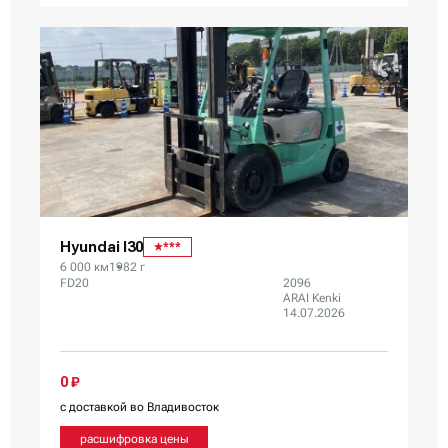
Hyundai I30
***
6 000 км
1982 г
FD20
2096
ARAI Kenki
14.07.2026
0 ₽
с доставкой во Владивосток
расшифровка цены