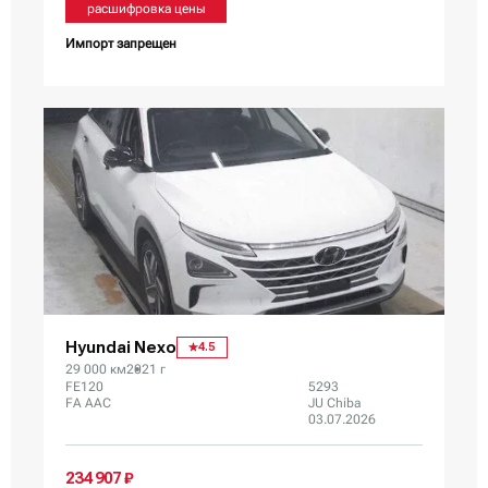
расшифровка цены
Импорт запрещен
Hyundai Nexo
4.5
29 000 км
2021 г
FE120
5293
FA AAC
JU Chiba
03.07.2026
234 907 ₽