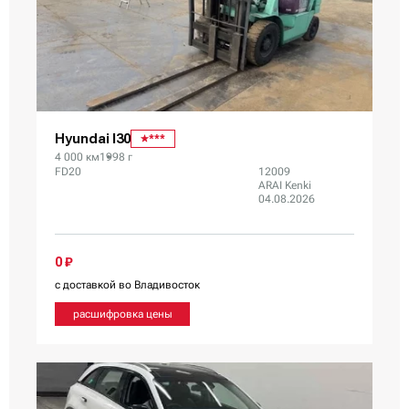
Hyundai I30
***
4 000 км
1998 г
FD20
12009
ARAI Kenki
04.08.2026
0 ₽
с доставкой во Владивосток
расшифровка цены