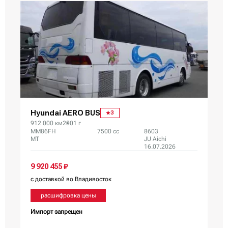
Hyundai AERO BUS
3
912 000 км
2001 г
MM86FH
7500 сс
8603
MT
JU Aichi
16.07.2026
9 920 455 ₽
с доставкой во Владивосток
расшифровка цены
Импорт запрещен