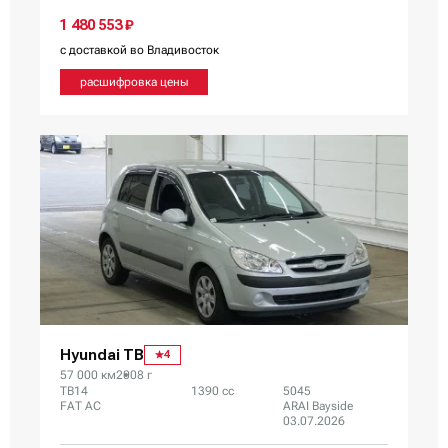
1 480 553 ₽
с доставкой во Владивосток
расшифровка цены
Hyundai TB
4
57 000 км
2008 г
TB14
1390 сс
5045
FAT AC
ARAI Bayside
03.07.2026