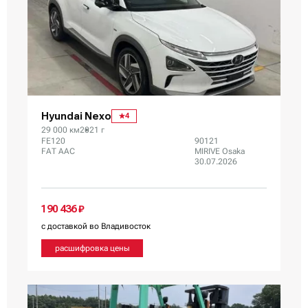
Hyundai Nexo
4
29 000 км
2021 г
FE120
90121
FAT AAC
MIRIVE Osaka
30.07.2026
190 436 ₽
с доставкой во Владивосток
расшифровка цены