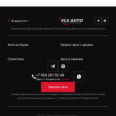
Владивосток
Калькуляторы
Договор
Доставка по России
Отзывы
Вопросы и ответы
Контакты
Авто из Кореи
Каталог авто с ценами
Статистика
Авто в наличии
+7 950 287 02-48
Офис в г.Владивосток
закрыт
Заказать авто
Указаны финальные стоимости недавно привезённых автомобилей со всеми
дополнительными расходами и с учётом доставки
во Владивосток
.
2026 – Все права защищены.