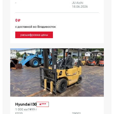
-
JU Aichi
18.06.2026
0 ₽
с доставкой во Владивосток
расшифровка цены
Hyundai I30
***
1 000 км
1999 г
FD20
29001