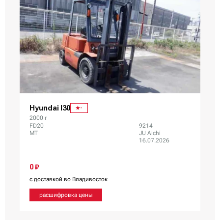
Hyundai I30
-
2000 г
FD20
9214
MT
JU Aichi
16.07.2026
0 ₽
с доставкой во Владивосток
расшифровка цены