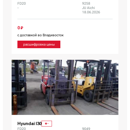
FD20
9258
-
JU Aichi
18.06.2026
0 ₽
с доставкой во Владивосток
расшифровка цены
Hyundai I30
-
FD20
9049