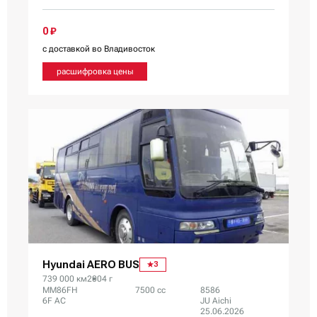
0 ₽
с доставкой во Владивосток
расшифровка цены
Hyundai AERO BUS
3
739 000 км
2004 г
MM86FH
7500 сс
8586
6F AC
JU Aichi
25.06.2026