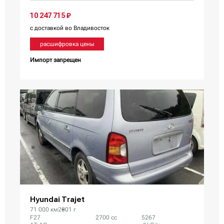
10 247 715 ₽
с доставкой во Владивосток
расшифровка цены
Импорт запрещен
Hyundai Trajet
71 000 км
2001 г
F27
2700 сс
5267