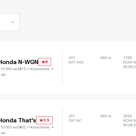
JH1
660 сс
1106
Honda N-WGN
R
DAT AAC
KCAA M
05.08.
119 000 км
2015 г
1 поколение
 дв.
JD1
660 сс
2036
Honda That's
3.5
CAT AC
KCAA M
05.08.
110 000 км
2002 г
1 поколение
 дв.