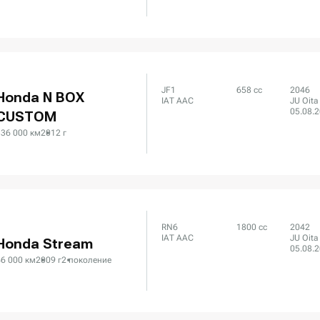
JF1
658 сс
2046
Honda N BOX
IAT AAC
JU Oita
05.08.
CUSTOM
336 000 км
2012 г
RN6
1800 сс
2042
IAT AAC
JU Oita
Honda Stream
05.08.
46 000 км
2009 г
2 поколение