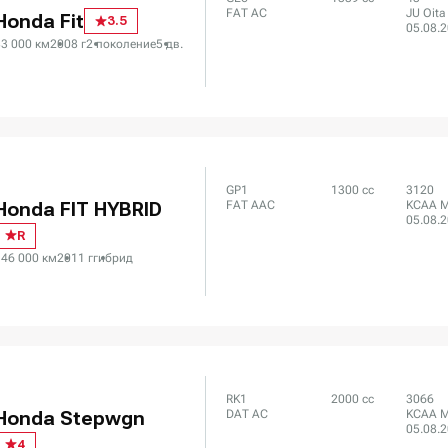
FAT AC
JU Oita
Honda Fit
3.5
05.08.
83 000 км
2008 г
2 поколение
5 дв.
GP1
1300 сс
3120
FAT AAC
KCAA M
Honda FIT HYBRID
05.08.
R
146 000 км
2011 г
гибрид
RK1
2000 сс
3066
DAT AC
KCAA M
Honda Stepwgn
05.08.
4