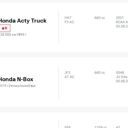
HA7
660 сс
2021
Honda Acty Truck
F5 AC
KCAA M
05.08.
R
138 000 км
1999 г
JF3
660 сс
5048
AT AC
JU Oita
Honda N-Box
05.08.
019 г
2 поколение
5 дв.
GE6
1339 сс
43