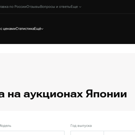
тавка по России
Отзывы
Вопросы и ответы
Еще
 с ценами
Статистика
Ещё
 на аукционах Японии
Модель
Год выпуска