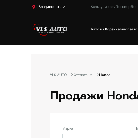
Владивосток
Калькуляторы
Договор
Дос
Авто из Кореи
Каталог авто
VLS AUTO
Статистика
Honda
Продажи Honda
Марка