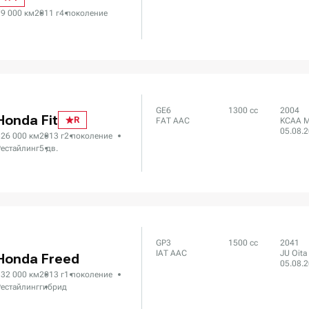
79 000 км
2011 г
4 поколение
GE6
1300 сс
2004
Honda Fit
R
FAT AAC
KCAA M
05.08.
326 000 км
2013 г
2 поколение
Рестайлинг
5 дв.
GP3
1500 сс
2041
IAT AAC
JU Oita
Honda Freed
05.08.
132 000 км
2013 г
1 поколение
Рестайлинг
гибрид