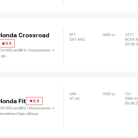
Honda Crossroad
RT1
1800 сс
3277
DAT AAC
KCAA M
3.5
05.08.
234 000 км
2010 г
2 поколение
 дв.
GR4
1500 сс
151
AT AC
ORIX At
Honda Fit
3.5
05.08.
156 000 км
2023 г
4 поколение
Рестайлинг
5 дв.
гибрид