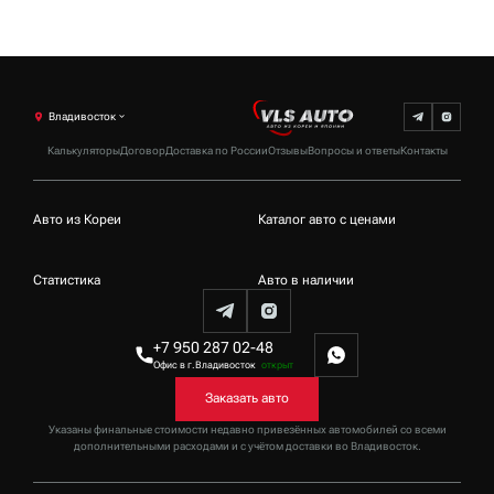
Владивосток
Калькуляторы
Договор
Доставка по России
Отзывы
Вопросы и ответы
Контакты
Авто из Кореи
Каталог авто с ценами
Статистика
Авто в наличии
+7 950 287 02-48
Офис в г.Владивосток
открыт
Заказать авто
Указаны финальные стоимости недавно привезённых автомобилей со всеми
дополнительными расходами и с учётом доставки
во Владивосток
.