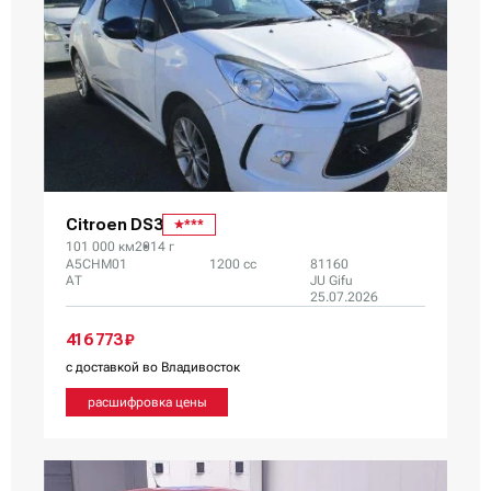
Citroen DS3
***
101 000 км
2014 г
A5CHM01
1200 сс
81160
AT
JU Gifu
25.07.2026
416 773 ₽
с доставкой во Владивосток
расшифровка цены