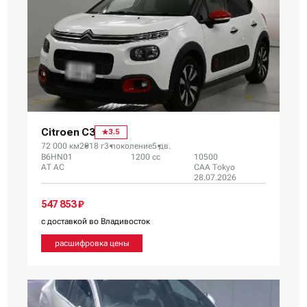
Citroen C3
3.5
72 000 км
2018 г
3 поколение
5 дв.
B6HN01
1200 сс
10500
AT AC
CAA Tokyo
28.07.2026
547 853 ₽
с доставкой во Владивосток
расшифровка цены