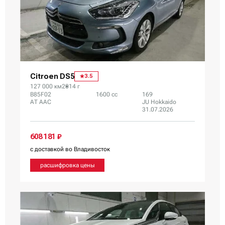
Citroen DS5
3.5
127 000 км
2014 г
B85F02
1600 сс
169
AT AAC
JU Hokkaido
31.07.2026
608 181 ₽
с доставкой во Владивосток
расшифровка цены