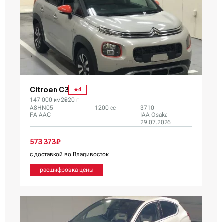
Citroen C3
4
147 000 км
2020 г
A8HN05
1200 сс
3710
FA AAC
IAA Osaka
29.07.2026
573 373 ₽
с доставкой во Владивосток
расшифровка цены