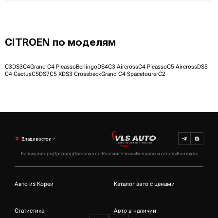
CITROEN по моделям
C3
DS3
C4
Grand C4 Picasso
Berlingo
DS4
C3 Aircross
C4 Picasso
C5 Aircross
DS5
C4 Cactus
C5
DS7
C5 X
DS3 Crossback
Grand C4 Spacetourer
C2
Владивосток
Калькуляторы
Договор
Доставка по России
Отзывы
Вопросы и ответы
Контакты
Авто из Кореи
Каталог авто с ценами
Статистика
Авто в наличии