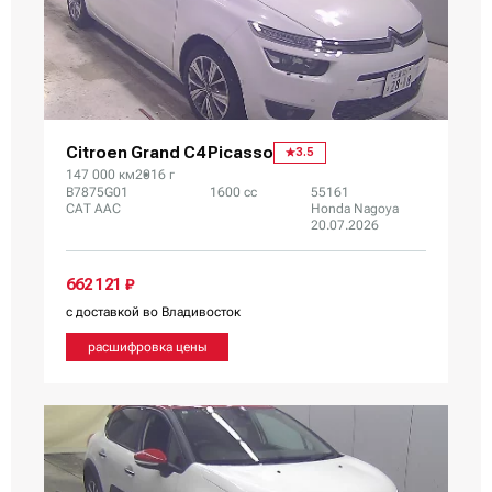
Citroen Grand C4 Picasso
3.5
147 000 км
2016 г
B7875G01
1600 сс
55161
CAT AAC
Honda Nagoya
20.07.2026
662 121 ₽
с доставкой во Владивосток
расшифровка цены