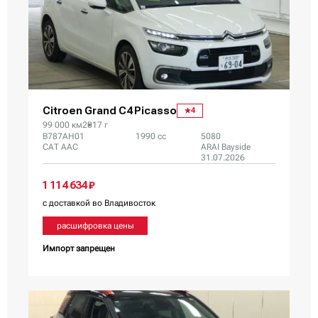
Citroen Grand C4 Picasso
4
99 000 км
2017 г
B787AH01
1990 сс
5080
CAT AAC
ARAI Bayside
31.07.2026
1 114 634 ₽
с доставкой во Владивосток
расшифровка цены
Импорт запрещен