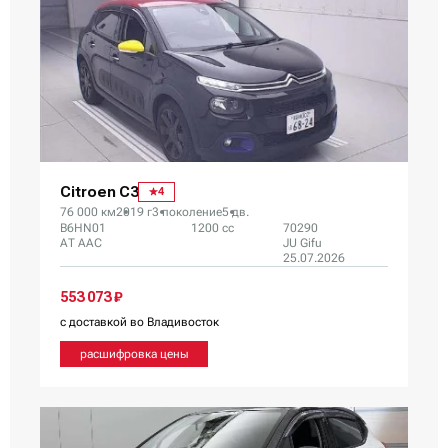
Citroen C3
4
76 000 км
2019 г
3 поколение
5 дв.
B6HN01
1200 сс
70290
AT AAC
JU Gifu
25.07.2026
553 073 ₽
с доставкой во Владивосток
расшифровка цены