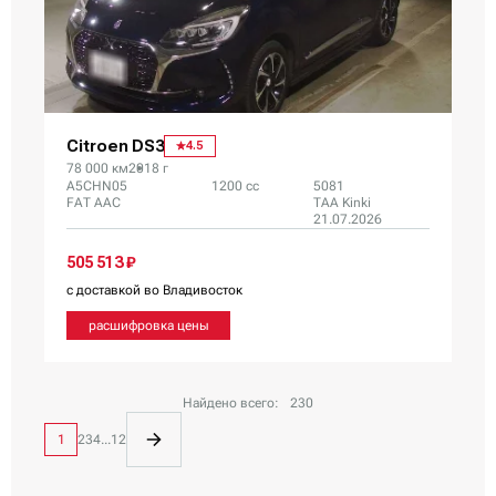
Citroen DS3
4.5
78 000 км
2018 г
A5CHN05
1200 сс
5081
FAT AAC
TAA Kinki
21.07.2026
505 513 ₽
с доставкой во Владивосток
расшифровка цены
Найдено всего:
230
1
2
3
4
...
12