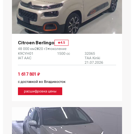
Citroen Berlingo
4.5
48 000 км
2020 г
3 поколение
K9CYH01
1500 сс
32065
IAT AAC
TAA Kinki
21.07.2026
1 617 801 ₽
с доставкой во Владивосток
расшифровка цены