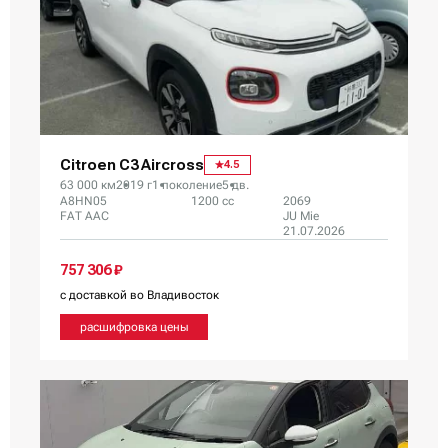
Citroen C3 Aircross
4.5
63 000 км
2019 г
1 поколение
5 дв.
A8HN05
1200 сс
2069
FAT AAC
JU Mie
21.07.2026
757 306 ₽
с доставкой во Владивосток
расшифровка цены