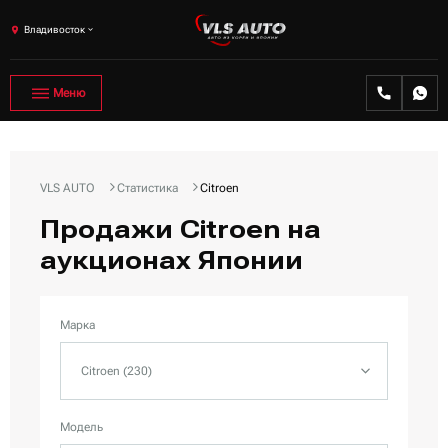
Владивосток
Меню
VLS AUTO
Статистика
Citroen
Продажи Citroen на
аукционах Японии
Марка
Citroen (230)
Модель