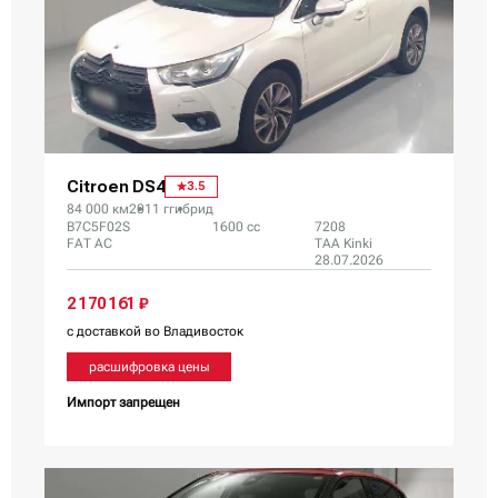
Citroen DS4
3.5
84 000 км
2011 г
гибрид
B7C5F02S
1600 сс
7208
FAT AC
TAA Kinki
28.07.2026
2 170 161 ₽
с доставкой во Владивосток
расшифровка цены
Импорт запрещен