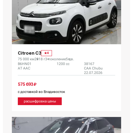
Citroen C3
4
75 000 км
2018 г
3 поколение
5 дв.
B6HN01
1200 сс
38167
AT AAC
CAA Chubu
22.07.2026
575 693 ₽
с доставкой во Владивосток
расшифровка цены