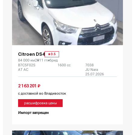
Citroen DS4
3.5
84 000 км
2011 г
гибрид
B7C5F02S
1600 сс
7038
AT AC
JU Nara
25.07.2026
2 163 201 ₽
с доставкой во Владивосток
расшифровка цены
Импорт запрещен