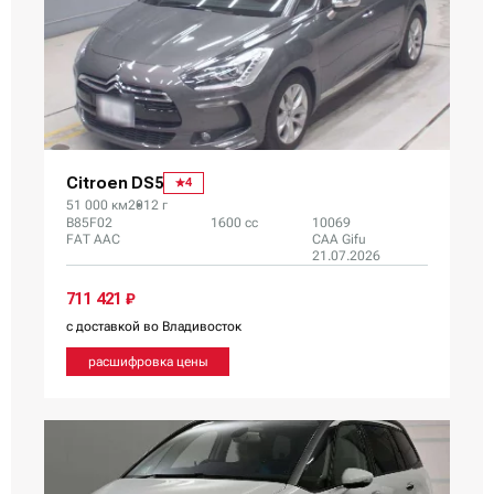
Citroen DS5
4
51 000 км
2012 г
B85F02
1600 сс
10069
FAT AAC
CAA Gifu
21.07.2026
711 421 ₽
с доставкой во Владивосток
расшифровка цены