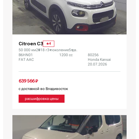
Citroen C3
4
50 000 км
2018 г
3 поколение
5 дв.
B6HN01
1200 сс
80256
FAT AAC
Honda Kansai
20.07.2026
639 566 ₽
с доставкой во Владивосток
расшифровка цены