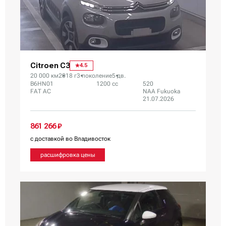
Citroen C3
4.5
20 000 км
2018 г
3 поколение
5 дв.
B6HN01
1200 сс
520
FAT AC
NAA Fukuoka
21.07.2026
861 266 ₽
с доставкой во Владивосток
расшифровка цены