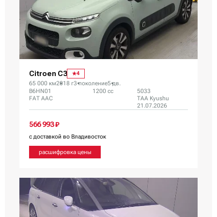
Citroen C3
4
65 000 км
2018 г
3 поколение
5 дв.
B6HN01
1200 сс
5033
FAT AAC
TAA Kyushu
21.07.2026
566 993 ₽
с доставкой во Владивосток
расшифровка цены