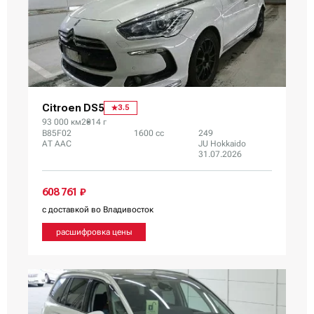
Citroen DS5
3.5
93 000 км
2014 г
B85F02
1600 сс
249
AT AAC
JU Hokkaido
31.07.2026
608 761 ₽
с доставкой во Владивосток
расшифровка цены