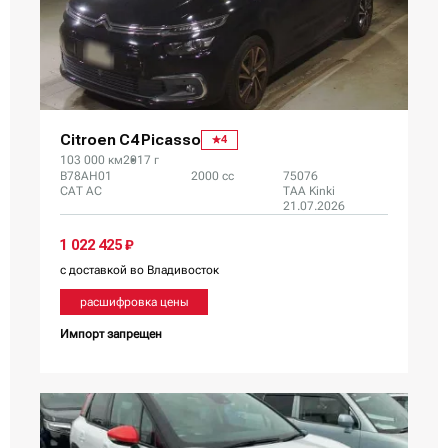
Citroen C4 Picasso
4
103 000 км
2017 г
B78AH01
2000 сс
75076
CAT AC
TAA Kinki
21.07.2026
1 022 425 ₽
с доставкой во Владивосток
расшифровка цены
Импорт запрещен