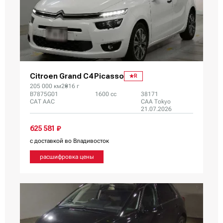
Citroen Grand C4 Picasso
R
205 000 км
2016 г
B7875G01
1600 сс
38171
CAT AAC
CAA Tokyo
21.07.2026
625 581 ₽
с доставкой во Владивосток
расшифровка цены