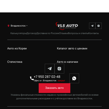
Владивосток
Калькуляторы
Договор
Доставка по России
Отзывы
Вопросы и ответы
Контакты
Авто из Кореи
Каталог авто с ценами
Статистика
Авто в наличии
+7 950 287 02-48
Офис в г.Владивосток
закрыт
Заказать авто
Указаны финальные стоимости недавно привезённых автомобилей со всеми
дополнительными расходами и с учётом доставки
во Владивосток
.