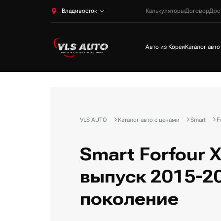
Владивосток
Калькуляторы
Договор
Дос
Авто из Кореи
Каталог авто
VLS AUTO
Каталог авто с ценами
Smart
F
Smart Forfour 
выпуск 2015-20
поколение