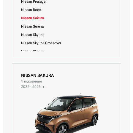
Nissan Presage
Nissan Roox
Nissan Sakura
Nissan Serena
Nissan Skyline
Nissan Skyline Crossover
Nissan Stagea
Nissan Teana
Nissan Tiida
NISSAN SAKURA
Nissan Tiida Latio
1 поколение
Nissan Vanette
2022 - 2026 гг.
Nissan Wingroad
Nissan X-Trail