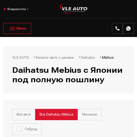
Владивосток
Меню
VLS AUTO
Каталог авто с ценами
Daihatsu
Mebius
Daihatsu Mebius с Японии
под полную пошлину
Все авто
Все Daihatsu Mebius
Минивэн
Гибрид