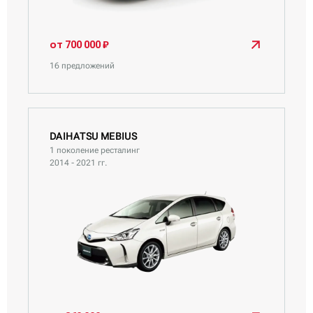
Daihatsu Tanto Exe
Daihatsu Terios Kid
Daihatsu Thor
от 700 000 ₽
Daihatsu Wake
16 предложений
DAIHATSU MEBIUS
1 поколение ресталинг
2014 - 2021 гг.