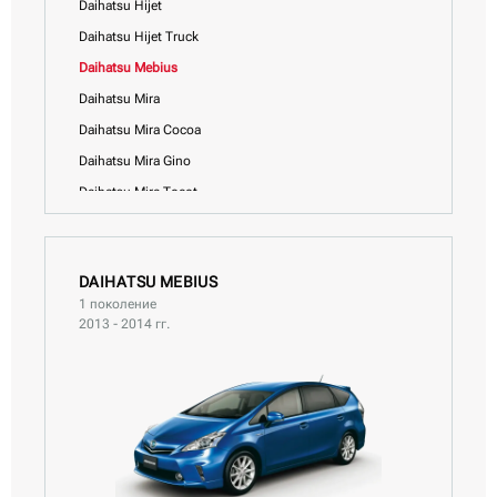
Daihatsu Hijet
Daihatsu Hijet Truck
Daihatsu Mebius
Daihatsu Mira
Daihatsu Mira Cocoa
Daihatsu Mira Gino
Daihatsu Mira Tocot
Daihatsu Mira e:S
Daihatsu Move
DAIHATSU MEBIUS
Daihatsu Move Canbus
1 поколение
Daihatsu Move Conte
2013 - 2014 гг.
Daihatsu Move Latte
Daihatsu Rocky
Daihatsu Sonica
Daihatsu Taft
Daihatsu Tanto