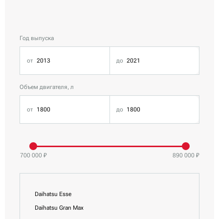
Год выпуска
Все Daihatsu
Объем двигателя, л
Daihatsu Altis
Daihatsu Atrai
Daihatsu Boon
Daihatsu Boon Luminas
Daihatsu Cast
700 000 ₽
890 000 ₽
Daihatsu Coo
Daihatsu Copen
Daihatsu Esse
Daihatsu Gran Max