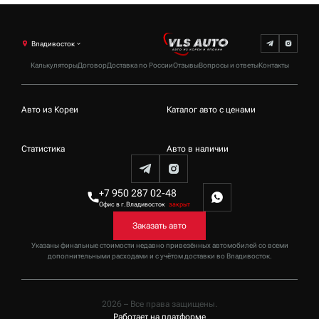
Владивосток
Калькуляторы
Договор
Доставка по России
Отзывы
Вопросы и ответы
Контакты
Авто из Кореи
Каталог авто с ценами
Статистика
Авто в наличии
+7 950 287 02-48
Офис в г.Владивосток
закрыт
Заказать авто
Указаны финальные стоимости недавно привезённых автомобилей со всеми
дополнительными расходами и с учётом доставки
во Владивосток
.
2026 – Все права защищены.
Работает на платформе