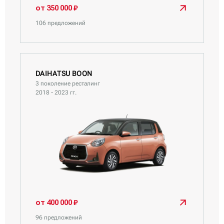
Daihatsu Move Conte
от 350 000 ₽
Daihatsu Move Latte
106 предложений
Daihatsu Rocky
Daihatsu Sonica
Daihatsu Taft
Daihatsu Tanto
DAIHATSU BOON
3 поколение ресталинг
Daihatsu Tanto Exe
2018 - 2023 гг.
Daihatsu Terios Kid
Daihatsu Thor
Daihatsu Wake
от 400 000 ₽
96 предложений