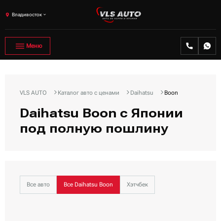
Владивосток
Меню
VLS AUTO
Каталог авто с ценами
Daihatsu
Boon
Daihatsu Boon с Японии
под полную пошлину
Все авто
Все Daihatsu Boon
Хэтчбек